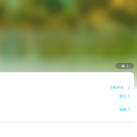

1
0条评论

简介


地图