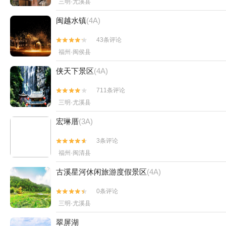
三明·尤溪县
闽越水镇
(4A)
43条评论


福州·闽侯县
侠天下景区
(4A)
711条评论


三明·尤溪县
宏琳厝
(3A)
3条评论


福州·闽清县
古溪星河休闲旅游度假景区
(4A)
0条评论


三明·尤溪县
翠屏湖