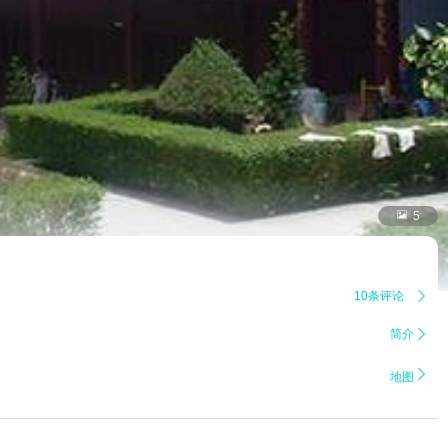

5
10条评论

简介


地图