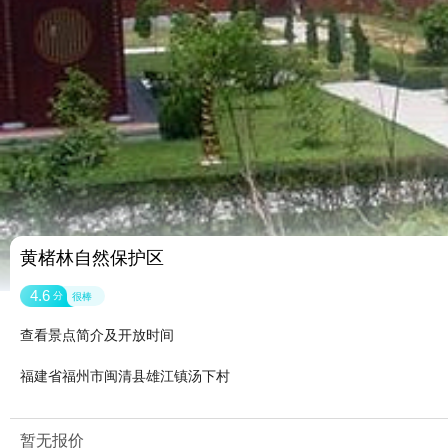
黄楮林自然保护区
4.6
分
很棒
查看景点简介及开放时间
福建省福州市闽清县雄江镇汤下村
暂无报价