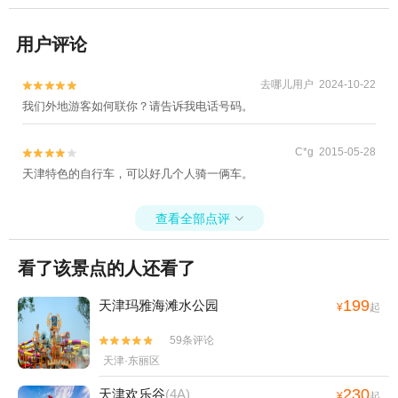
用户评论
去哪儿用户 2024-10-22


我们外地游客如何联你？请告诉我电话号码。
C*g 2015-05-28


天津特色的自行车，可以好几个人骑一俩车。
查看全部点评

看了该景点的人还看了
199
天津玛雅海滩水公园
¥
起
59条评论


天津·东丽区
230
天津欢乐谷
(4A)
¥
起