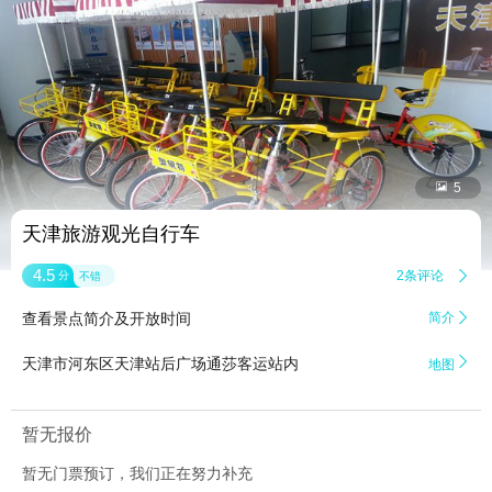


5
天津旅游观光自行车
4.5
2条评论

分
不错
查看景点简介及开放时间
简介


天津市河东区天津站后广场通莎客运站内
地图
暂无报价
暂无门票预订，我们正在努力补充