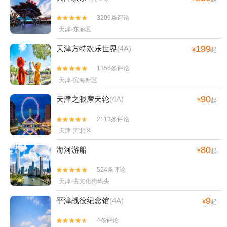
3209条评论


天津·东丽区
199
天津方特欢乐世界
(4A)
¥
起
1356条评论


天津·滨海新区
90
天津之眼摩天轮
(4A)
¥
起
2113条评论


天津·河北区
80
海河游船
¥
起
524条评论


天津·古文化街码头
9
平津战役纪念馆
(4A)
¥
起
4条评论

