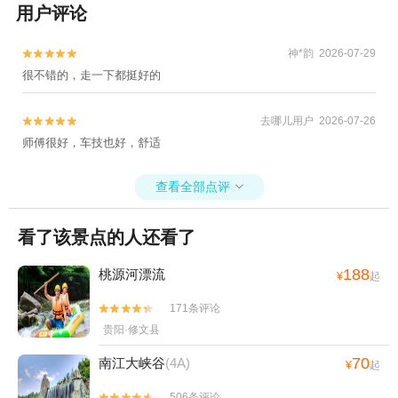
会议会址+海龙屯+福泉山古文化遗址+赤水
用户评论
丹霞+水春河漂流+遵义公园+赤水游客中心
+荔波茂兰自然保护区+贵州龙里大草原景区
神*韵 2026-07-29


+四洞沟景区+荔波小七孔景区+荔波大七孔
很不错的，走一下都挺好的
景区+甲茶风景名胜区+贵阳欢乐世界+荔波
联山湾+天下第一壶中国茶文化博览园+四渡
去哪儿用户 2026-07-26


赤水纪念馆+紫林山国际旅游度假区+瑶山古
师傅很好，车技也好，舒适
寨+茶海生态园+赤水丹霞旅游区·佛光岩+遵
义会议会址—已下线+猴耳天坑·极限酷玩公
查看全部点评

园+红果树+双门峡中国诗歌谷+贵州紫林山
国际旅游度假区+十二背后·清溪峡景区+荔波
看了该景点的人还看了
四季花海+时光贵州古镇+贵阳珍珠岛度假中
心+香纸沟枫叶谷旅游度假区-已下线+卧龙谷
188
桃源河漂流
¥
起
漂流+十二背后-清溪河漂流+十二背后地下裂
缝景区+红赤水+赤水凤凰花坞+大娄山滑雪
171条评论


场+中国天眼景区+羊昌花画小镇+青岩古堡
贵阳·修文县
+赤水白马溪景区+南江水上欢乐园+水车坝
70
南江大峡谷
(4A)
¥
起
水上乐园+中国天眼驿站+云山茶海露营地
+娄山关大捷实战演艺景区+巫山峡谷旅游景
506条评论

