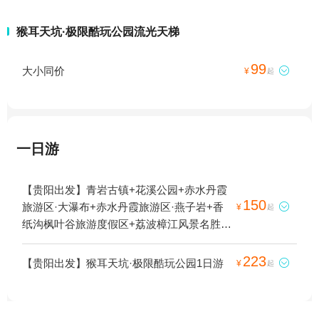
猴耳天坑·极限酷玩公园流光天梯
99
大小同价

¥
起
一日游
【贵阳出发】青岩古镇+花溪公园+赤水丹霞
150
旅游区·大瀑布+赤水丹霞旅游区·燕子岩+香

¥
起
纸沟枫叶谷旅游度假区+荔波樟江风景名胜区
+南河+赤水丹霞·红石野谷景区+赤水河+花溪
夜郎谷+贵州森林野生动物园+斗篷山景区
223
【贵阳出发】猴耳天坑·极限酷玩公园1日游

¥
起
+丙安古镇+黔灵山公园+青岩寺风景区+娄山
关景区+天河潭旅游度假区+赤水竹海公园
+南江大峡谷+云门囤景区+土城子遗址+遵义