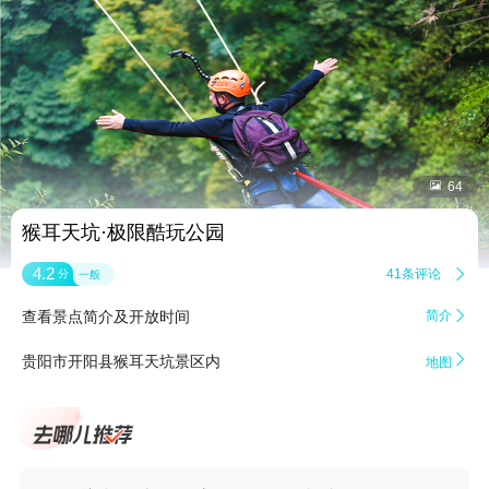


64
猴耳天坑·极限酷玩公园
4.2
41条评论

分
一般
查看景点简介及开放时间
简介


贵阳市开阳县猴耳天坑景区内
地图