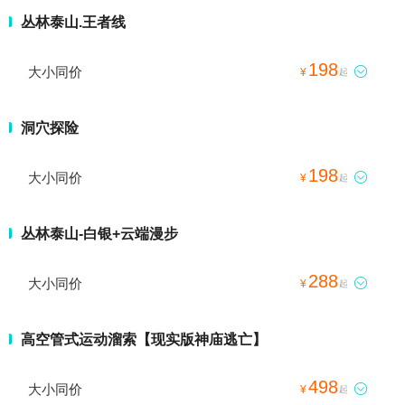
丛林泰山.王者线
198
大小同价

¥
起
洞穴探险
198
大小同价

¥
起
丛林泰山-白银+云端漫步
288
大小同价

¥
起
高空管式运动溜索【现实版神庙逃亡】
498
大小同价

¥
起