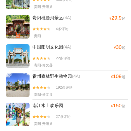
区+土城古镇+龙里水乡飞越丛林+荔波冰雪
贵阳·开阳县
水世界主题乐园+红水河+独山天洞景区+平
29.9
贵阳桃源河景区
(4A)
¥
起
塘天坑群景区+黔北娄山水上乐园+荔波车技
坊+独山游乐园+福泉古城文化旅游景区+都
4条评论


匀秦汉影视城+东田都匀乐园+四洞仙境+朱
贵阳
家山国家森林公园+赤水国家级风景名胜区
30
中国阳明文化园
(4A)
+猴耳天坑·极限酷玩公园-已下线+杉木湖景
¥
起
区+太阳坪映山红景区+正安桃花源记景区
22条评论


+天河潭艺术灯光展+赤水白云山国际旅游风
贵阳·修文县
景区+小七孔桥+红军四渡赤水纪念园+巫山
峡谷旅游景区-已下线+赤水印迹+务川仡佬之
109
贵州森林野生动物园
(4A)
¥
起
源景区+龙里水乡+青岩浪漫谷+十二背后·地
192条评论


下河谷景区+茶海之心景区+赤水丹霞-已下线
贵阳·修文县
+荔波酷玩森林+大娄山度假村+龙里油画大
草原+南江云渡天桥+贵州乌江寨国际旅游度
150
南江水上欢乐园
¥
起
假区+路游憩·绿博园露营地+遵义古城+荔波
27条评论


古镇+贵阳桃源河景区+平塘风景区+贵州酒
贵阳·开阳县
仙洞景区+平塘天硐+赤水湾古镇+中国天眼·