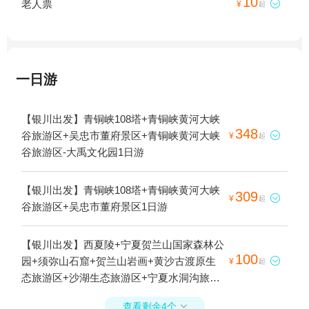
10
老人票

¥
起
一日游
【银川出发】青铜峡108塔+青铜峡黄河大峡
348
谷旅游区+吴忠市董府景区+青铜峡黄河大峡

¥
起
谷旅游区-大禹文化园1日游
【银川出发】青铜峡108塔+青铜峡黄河大峡
309

¥
起
谷旅游区+吴忠市董府景区1日游
【银川出发】西夏陵+宁夏贺兰山国家森林公
100
园+须弥山石窟+贺兰山岩画+黄沙古渡原生

¥
起
态旅游区+沙湖生态旅游区+宁夏水洞沟旅游
区+沙坡头+滚钟口风景区+镇北堡西部影城
查看剩余4个
