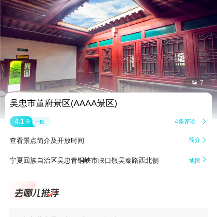


7
吴忠市董府景区(AAAA景区)
4.1
4条评论

分
一般
查看景点简介及开放时间
简介


宁夏回族自治区吴忠青铜峡市峡口镇吴秦路西北侧
地图