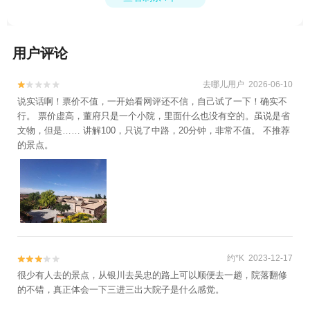
+青铜峡黄河大峡谷旅游区+吴忠市董府景区
+源石酒庄+北长滩+览山公园+66号公路+看
见贺兰+六湖穿越(五湖)旅游景区+六盘山1日
用户评论
游
去哪儿用户 2026-06-10


说实话啊！票价不值，一开始看网评还不信，自己试了一下！确实不
行。 票价虚高，董府只是一个小院，里面什么也没有空的。虽说是省
文物，但是…… 讲解100，只说了中路，20分钟，非常不值。 不推荐
的景点。
约*K 2023-12-17


很少有人去的景点，从银川去吴忠的路上可以顺便去一趟，院落翻修
的不错，真正体会一下三进三出大院子是什么感觉。