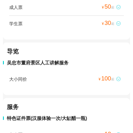
50
成人票

¥
起
30
学生票

¥
起
导览
吴忠市董府景区人工讲解服务
100
大小同价

¥
起
服务
特色证件票(汉服体验一次/大缸醋一瓶)