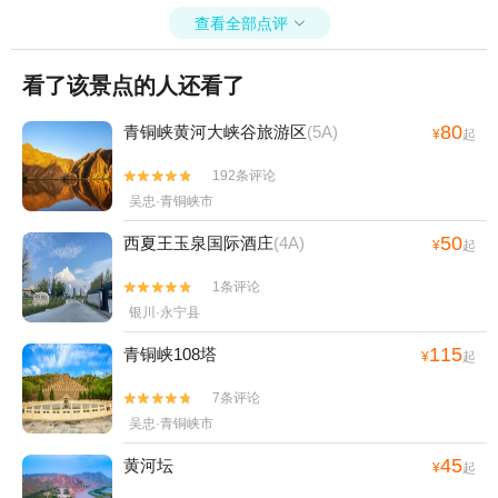
查看全部点评

看了该景点的人还看了
80
青铜峡黄河大峡谷旅游区
(5A)
¥
起
192条评论


吴忠·青铜峡市
50
西夏王玉泉国际酒庄
(4A)
¥
起
1条评论


银川·永宁县
115
青铜峡108塔
¥
起
7条评论


吴忠·青铜峡市
45
黄河坛
¥
起