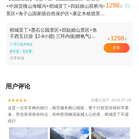
1298
+中国贡嘎山海螺沟+稻城亚丁+四姑娘山双桥沟

¥
起
景区+海子山国家级自然保护区+康定木格措景区
+剪子弯山+卡子拉山+理塘寺+理塘长青春科尔
寺+折多山+高尔寺山+冲古寺+甘孜稻城亚丁景
稻城亚丁+墨石公园景区+四姑娘山景区+鱼
区-仙乃日+央迈勇+稻城亚丁-夏诺多吉+牛奶海
子西五日游【2-8小团| 三环内接|赠氧气|旅
1298
¥
起
拍|旅游三宝|舒适用车】
+木雅圣地景区+墨石公园景区+亚丁村+洛绒牛
可订8月9日
查看
场+鱼子西+勒通古镇·千户藏寨+稻城白塔5日游
条件退
无自费
乐享旅途
用户评论
去哪儿用户 2024-07-28


这是一次非常棒的旅行，杨导服务耐心细致，整个行程安排很科学紧
凑，景色美得很有特点，有种密境幽深振撼人心的美，稻城亚丁不虚
此行