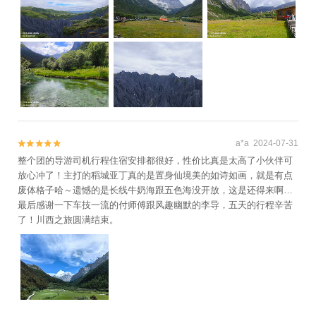
a*a 2024-07-31


整个团的导游司机行程住宿安排都很好，性价比真是太高了小伙伴可
放心冲了！主打的稻城亚丁真的是置身仙境美的如诗如画，就是有点
废体格子哈～遗憾的是长线牛奶海跟五色海没开放，这是还得来啊…
最后感谢一下车技一流的付师傅跟风趣幽默的李导，五天的行程辛苦
了！川西之旅圆满结束。