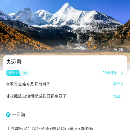


26
央迈勇
4.5
28条评论

分
不错
查看景点简介及开放时间
简介


甘孜藏族自治州稻城县日瓦乡亚丁
地图
一日游
【成都出发】塔公草原+四姑娘山景区+新都桥