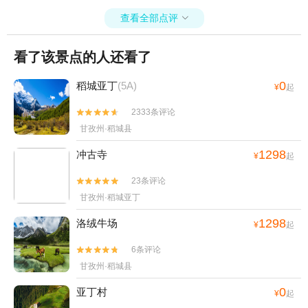
查看全部点评

看了该景点的人还看了
0
稻城亚丁
(5A)
¥
起
2333条评论


甘孜州·稻城县
1298
冲古寺
¥
起
23条评论


甘孜州·稻城亚丁
1298
洛绒牛场
¥
起
6条评论


甘孜州·稻城县
0
亚丁村
¥
起