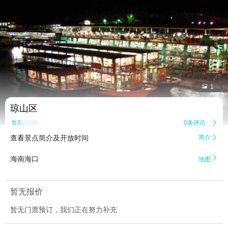


1
琼山区
0条评论

暂无点评
查看景点简介及开放时间
简介


海南海口
地图
暂无报价
暂无门票预订，我们正在努力补充