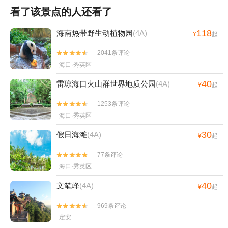
看了该景点的人还看了
118
海南热带野生动植物园
(4A)
¥
起
2041条评论


海口·秀英区
40
雷琼海口火山群世界地质公园
(4A)
¥
起
1253条评论


海口·秀英区
30
假日海滩
(4A)
¥
起
77条评论


海口·秀英区
40
文笔峰
(4A)
¥
起
969条评论


定安