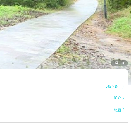

13
0条评论

简介


地图