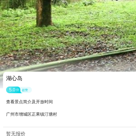
湖心岛
5.0
分
超赞
查看景点简介及开放时间
广州市增城区正果镇汀塘村
暂无报价