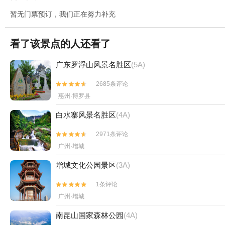
暂无门票预订，我们正在努力补充
看了该景点的人还看了
广东罗浮山风景名胜区
(5A)
2685条评论


惠州·博罗县
白水寨风景名胜区
(4A)
2971条评论


广州·增城
增城文化公园景区
(3A)
1条评论


广州·增城
南昆山国家森林公园
(4A)