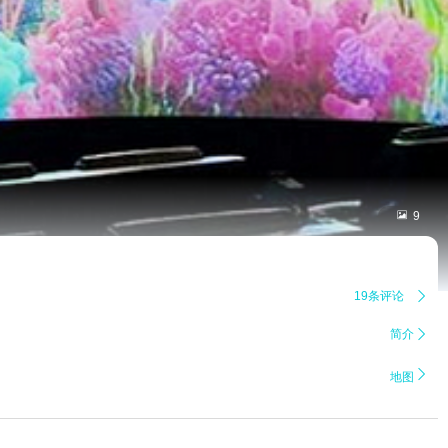

9
19条评论

简介


地图