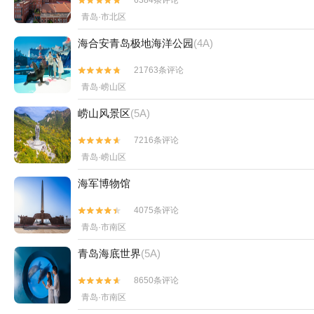
6384条评论


青岛·市北区
海合安青岛极地海洋公园
(4A)
21763条评论


青岛·崂山区
崂山风景区
(5A)
7216条评论


青岛·崂山区
海军博物馆
4075条评论


青岛·市南区
青岛海底世界
(5A)
8650条评论


青岛·市南区