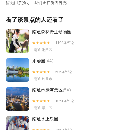
暂无门票预订，我们正在努力补充
看了该景点的人还看了
南通森林野生动物园
1198条评论


南通·港闸区
水绘园
(4A)
606条评论


南通·如皋市
南通市濠河景区
(5A)
1051条评论


南通·崇川区
南通水上乐园