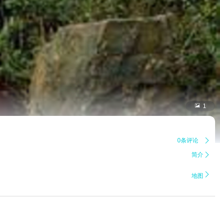

1
0条评论

简介


地图