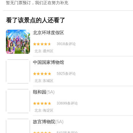
暂无门票预订，我们正在努力补充
看了该景点的人还看了
北京环球度假区
3918条评论


北京·通州区
中国国家博物馆
5925条评论


北京·东城区
颐和园
(5A)
33699条评论


北京·海淀区
故宫博物院
(5A)