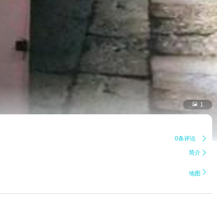

1
0条评论

简介


地图