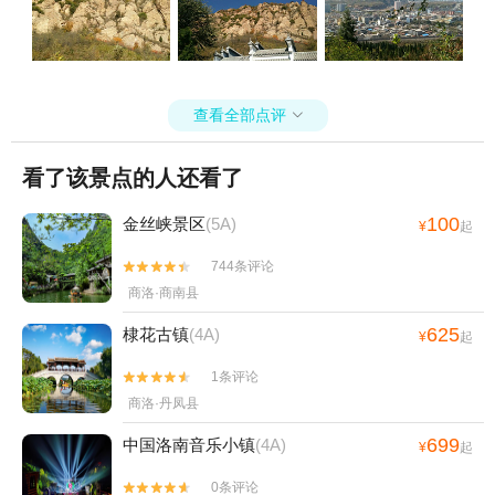
查看全部点评

看了该景点的人还看了
100
金丝峡景区
(5A)
¥
起
744条评论


商洛·商南县
625
棣花古镇
(4A)
¥
起
1条评论


商洛·丹凤县
699
中国洛南音乐小镇
(4A)
¥
起
0条评论

