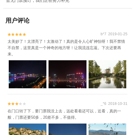
暂无门票预订，我们正在努力补充
用户评论
b*7 2019-01-25


太美妙了！太漂亮了！太激动了！真的是令人心旷神怡呀！我不禁情
不自禁，这里真是一个神奇的地方呀！让我流连忘返。下次还要再
来。
_*6 2018-10-31


在门口转了下，要门票我没上去，远处看着还可以，近看，真的一
般，门票还要50多，20差不多，不值得。