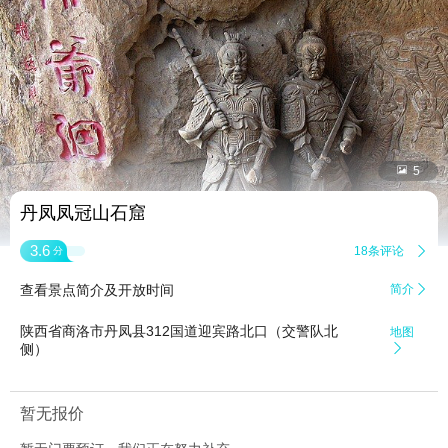


5
丹凤凤冠山石窟
3.6
18条评论

分
查看景点简介及开放时间
简介

陕西省商洛市丹凤县312国道迎宾路北口（交警队北
地图
侧）

暂无报价