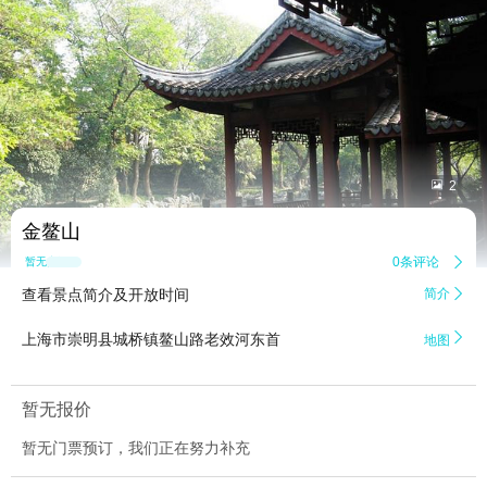


2
金鳌山
0条评论

暂无点评
查看景点简介及开放时间
简介


上海市崇明县城桥镇鳌山路老效河东首
地图
暂无报价
暂无门票预订，我们正在努力补充