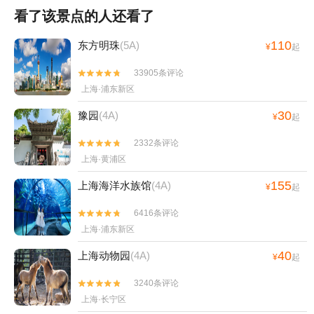
看了该景点的人还看了
110
东方明珠
(5A)
¥
起
33905条评论


上海·浦东新区
30
豫园
(4A)
¥
起
2332条评论


上海·黄浦区
155
上海海洋水族馆
(4A)
¥
起
6416条评论


上海·浦东新区
40
上海动物园
(4A)
¥
起
3240条评论


上海·长宁区