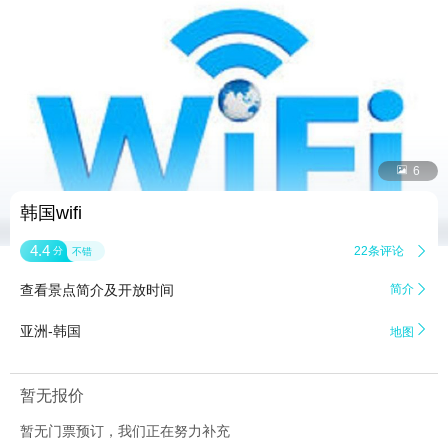


6
韩国wifi
4.4
22条评论

分
不错
查看景点简介及开放时间
简介


亚洲-韩国
地图
暂无报价
暂无门票预订，我们正在努力补充