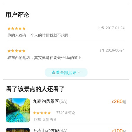
用户评论
h*5 2017-01-24


你的人都有一个人的时候我就不想再
s*l 2016-06-24


取东西的地方，其实就是在要去坐ktx的道上
查看全部点评

看了该景点的人还看了
280
九寨沟风景区
(5A)
¥
起
7749条评论


阿坝·九寨沟县
100
万岁山武侠城
(4A)
¥
起