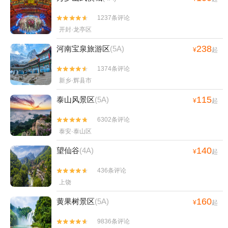
1237条评论


开封·龙亭区
238
河南宝泉旅游区
(5A)
¥
起
1374条评论


新乡·辉县市
115
泰山风景区
(5A)
¥
起
6302条评论


泰安·泰山区
140
望仙谷
(4A)
¥
起
436条评论


上饶
160
黄果树景区
(5A)
¥
起
9836条评论

