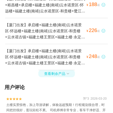
188
+裕昌楼+承启楼+福建土楼(南靖)云水谣景区-怀

¥
起
远楼+福建土楼(南靖)云水谣景区-和贵楼+鹭江夜
游+云水谣古镇+福建土楼王景区+塔下村+曾厝
垵+福建土楼·永定景区-侨福楼+五云楼+福建土
【厦门出发】承启楼+福建土楼(南靖)云水谣景
楼永定景区+福建土楼(南靖)景区+土楼之光文化
226
区-怀远楼+福建土楼(南靖)云水谣景区-和贵楼

¥
起
园+世泽楼+漳州古城+云水谣景区+南靖土楼+福
+云水谣古镇+福建土楼王景区+福建土楼·永定景
建土楼非遗技艺传承中心(南靖云水谣)+云水谣
区-侨福楼+五云楼+福建土楼永定景区+福建土楼
古镇情人桥1日游
(南靖)景区+土楼之光文化园+世泽楼+云水谣景
【厦门出发】承启楼+福建土楼(南靖)云水谣景
区+钟兴楼+高北土楼群+福建土楼之光博物馆1
248
区-怀远楼+福建土楼(南靖)云水谣景区-和贵楼

¥
起
日游
+云水谣古镇+福建土楼王景区+福建土楼·永定景
区-侨福楼+五云楼+福建土楼永定景区+福建土楼
查看剩余产品

(南靖)景区+土楼之光文化园+世泽楼+云水谣景
区1日游
用户评论
萍*3 2026-03-20


土楼实景惊艳，加上导游讲解，体验远超预期！行程规划很合理，时
间把控很好，逛玩轻松不累。 司机师傅非常专业，客车干净舒适、开