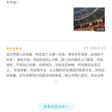
车平稳！
共9张
y*4 2026-07-20


这次带家人来福建，特意选了土楼一日游。整体非常满意，必须给个
好评！ 服务方面：我选的是8人小团，厦门岛内酒店上门接送，司机
准时，不用自己折腾。全程纯玩，没有进店购物，时间都花在景点
上。 导游讲解：导游很专业，从土楼的历史渊源到客家文化，讲得生
动有趣。还主动帮我们找最佳拍照角度，耐心等我们逛完，完全没有
催人赶路的感觉。 车型舒适：坐的是9座商务车，空间宽敞，座椅舒

服，车上备有矿泉水和充电线，往返4个多小时的车程一点也不累。
游玩体验：看了云水谣和土楼王确实震撼！虽然暑假人不少，但导游
带我们错峰走小路，体验感好很多。午餐是当地农家菜，味道不错。
强烈推荐给想去土楼又不想太折腾的朋友，一分钱一分货，选小团绝
查看全部点评
对值得！
