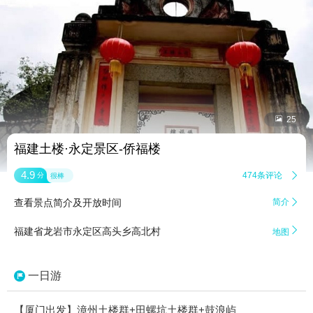


25
福建土楼·永定景区-侨福楼
4.9
474条评论

分
很棒
查看景点简介及开放时间
简介


福建省龙岩市永定区高头乡高北村
地图
一日游
【厦门出发】漳州土楼群+田螺坑土楼群+鼓浪屿