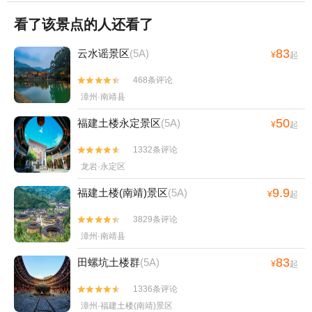
看了该景点的人还看了
83
云水谣景区
(5A)
¥
起
468条评论


漳州·南靖县
50
福建土楼永定景区
(5A)
¥
起
1332条评论


龙岩·永定区
9.9
福建土楼(南靖)景区
(5A)
¥
起
3829条评论


漳州·南靖县
83
田螺坑土楼群
(5A)
¥
起
1336条评论


漳州·福建土楼(南靖)景区