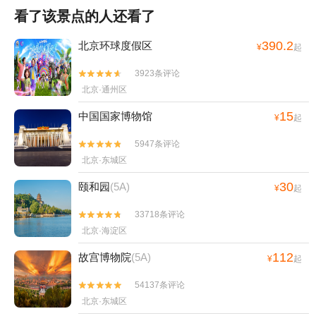
看了该景点的人还看了
390.2
北京环球度假区
¥
起
3923条评论


北京·通州区
15
中国国家博物馆
¥
起
5947条评论


北京·东城区
30
颐和园
(5A)
¥
起
33718条评论


北京·海淀区
112
故宫博物院
(5A)
¥
起
54137条评论


北京·东城区