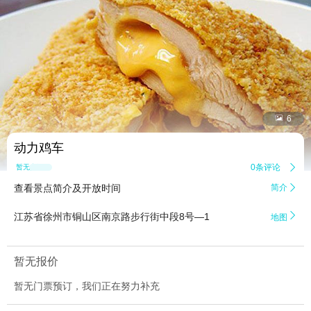


6
动力鸡车
0条评论

暂无点评
查看景点简介及开放时间
简介


江苏省徐州市铜山区南京路步行街中段8号—1
地图
暂无报价
暂无门票预订，我们正在努力补充