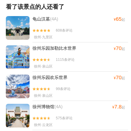
看了该景点的人还看了
65
龟山汉墓
(4A)
¥
起
608条评论


徐州·九里区
70
徐州乐园加勒比水世界
¥
起
1115条评论


徐州·泉山区
70
徐州乐园欢乐世界
¥
起
99条评论


徐州·泉山区
7.8
徐州博物馆
(4A)
¥
起
575条评论


徐州·云龙区