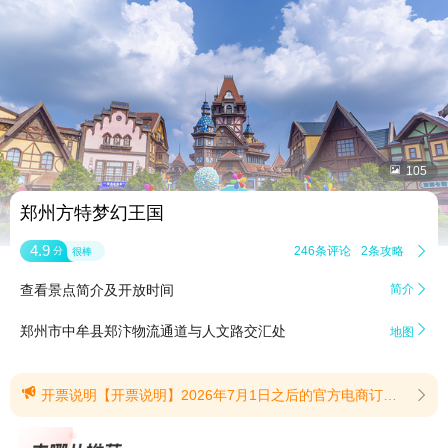


105
郑州方特梦幻王国
4.9
246条评论
2条攻略

分
很棒
查看景点简介及开放时间
简介


郑州市中牟县郑汴物流通道与人文路交汇处
地图

开票说明【开票说明】2026年7月1日之后的官方电商订单游客可自助开票，开票说明： 如需开具发票，请您登录"方特旅游"APP或微信小程序，前往"我的订单"对应订单详情页，选择开具电子发票；7月1日之前的订单可以前往景区郑州方特公众号扫码开具发票。(提示有效期2026/7/7至2026/12/31)
