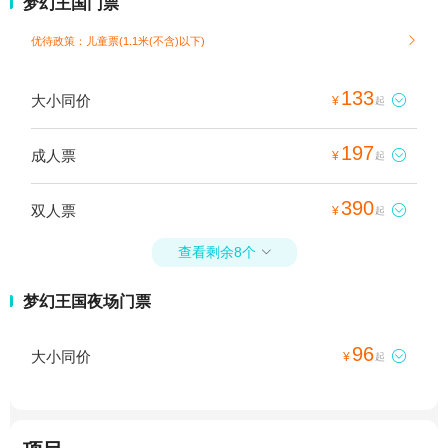
梦幻王国门票
优待政策：儿童票(1.1米(不含)以下)

133
大小同价

¥
起
197
成人票

¥
起
390
双人票

¥
起
查看剩余8个

梦幻王国夜场门票
96
大小同价

¥
起