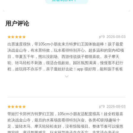
+郑州银基冰雪世界+郑州电影小镇+郑州银
基动物王国+只有河南·戏剧幻城+郑州方特旅
游度假区1日游
用户评论
p*9 2026-08-03


出票速度很快，带105cm小朋友来方特梦幻王国体验超棒！孩子最爱
决战金山寺，有水景特效，玩水看得特别开心。超多温和的室内4D项
目，华夏五千年，熊出没剧场、西游传说孩子都很喜欢。亲子摩天
轮、转马轻松不刺激，很适合低龄娃。园区氛围满满，慢慢逛不赶行
程，娃玩得不亦乐乎，亲子遛娃好去处！app 很好用，能和孩子爸爸
分开玩了一会刺激的项目

p*9 2026-08-03


带娃打卡郑州方特梦幻王国，105cm小朋友适配度很高！娃全程最喜
欢决战金山寺，最后的水幕场面看得特别兴奋。各类4D剧场趣味十
足，旋转木马、摩天轮轻松友好，没有惊险项目。整体节奏可以慢悠
悠安排，童话氛围感足，玩水环节孩子念念不忘，非常适合亲子出