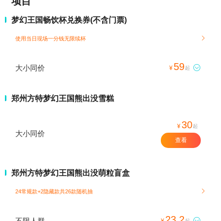
项目
梦幻王国畅饮杯兑换券(不含门票)
使用当日现场一分钱无限续杯

59
大小同价

¥
起
郑州方特梦幻王国熊出没雪糕
30
¥
起
大小同价
查看
郑州方特梦幻王国熊出没萌粒盲盒
24常规款+2隐藏款共26款随机抽

23.2
不限人群

¥
起