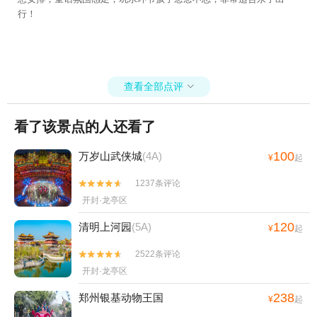
行！
查看全部点评

看了该景点的人还看了
100
万岁山武侠城
(4A)
¥
起
1237条评论


开封·龙亭区
120
清明上河园
(5A)
¥
起
2522条评论


开封·龙亭区
238
郑州银基动物王国
¥
起