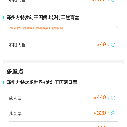
郑州方特梦幻王国熊出没打工熊盲盒
8常规款+2隐藏款+1惊喜款共11款随机抽

49
不限人群

¥
起
多景点
郑州方特欢乐世界+梦幻王国两日票
440
成人票

¥
起
320
儿童票

¥
起