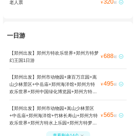
320
老人票

¥
起
一日游
【郑州出发】郑州方特欢乐世界+郑州方特梦
688

¥
起
幻王国1日游
【郑州出发】郑州市动物园+康百万庄园+嵩
495
山少林景区+中岳庙+郑州海洋馆+郑州方特

¥
起
欢乐世界+郑州中国绿化博览园+郑州方特梦
幻王国+郑州银基黄帝宫御温泉+郑州银基乐
海神话世界+郑州园博园+郑州银基冰雪世界
【郑州出发】郑州市动物园+嵩山少林景区
+伏羲山红石林景区+郑州电影小镇+郑州银
565
+中岳庙+郑州海洋馆+竹林长寿山+郑州方特

¥
起
基动物王国+嵩山少林寺武僧院+黄帝千古情
欢乐世界+郑州方特水上乐园+郑州方特梦幻
+只有河南·戏剧幻城+郑州银基国际旅游度假
王国+郑州银基黄帝宫御温泉+郑州园博园
区+郑州方特旅游度假区1日游
查看剩余14个
