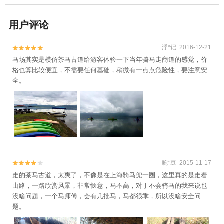
用户评论
浮*记 2016-12-21


马场其实是模仿茶马古道给游客体验一下当年骑马走商道的感觉，价
格也算比较便宜，不需要任何基础，稍微有一点点危险性，要注意安
全。
豌*豆 2015-11-17


走的茶马古道，太爽了，不像是在上海骑马兜一圈，这里真的是走着
山路，一路欣赏风景，非常惬意，马不高，对于不会骑马的我来说也
没啥问题，一个马师傅，会有几批马，马都很乖，所以没啥安全问
题。