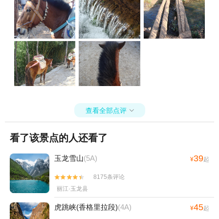
查看全部点评

看了该景点的人还看了
39
玉龙雪山
(5A)
¥
起
8175条评论


丽江·玉龙县
45
虎跳峡(香格里拉段)
(4A)
¥
起