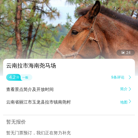


24
云南拉市海南尧马场
4.2
9条评论

分
一般
查看景点简介及开放时间
简介


云南省丽江市玉龙县拉市镇南尧村
地图
暂无报价
暂无门票预订，我们正在努力补充