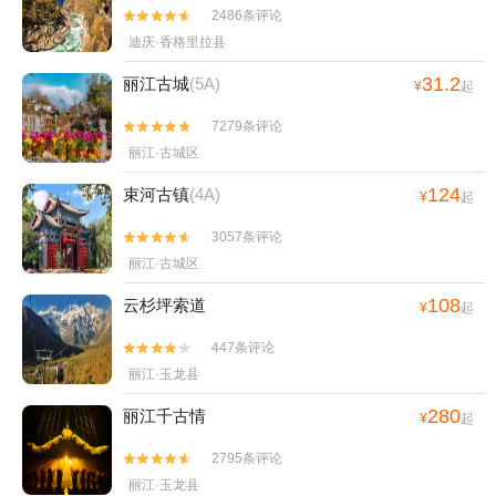
2486条评论


迪庆·香格里拉县
31.2
丽江古城
(5A)
¥
起
7279条评论


丽江·古城区
124
束河古镇
(4A)
¥
起
3057条评论


丽江·古城区
108
云杉坪索道
¥
起
447条评论


丽江·玉龙县
280
丽江千古情
¥
起
2795条评论


丽江·玉龙县