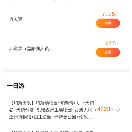
125
¥
起
成人票
查看
77
¥
起
儿童票（需陪同人员）
查看
一日游
【珀斯出发】珀斯动物园+珀斯铸币厂+天鹅
4223
谷+天鹅钟塔+凯维森野生动物园+西澳大利

¥
起
亚州博物馆+国王公园+怀特曼公园+伦敦街
+伊丽莎白码头+弗里曼特尔市场+珀斯会展
中心+斯卡伯勒海滩+赛特1日游