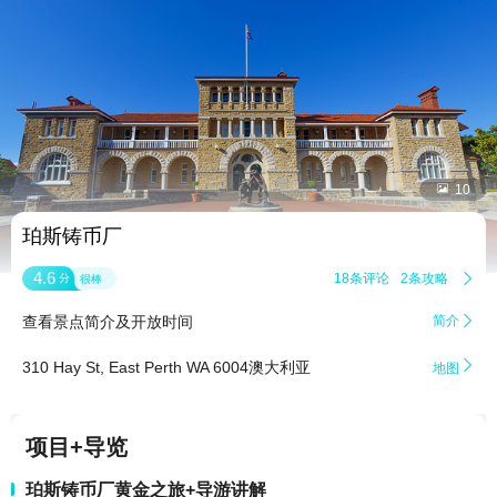


10
珀斯铸币厂
4.6
18条评论
2条攻略

分
很棒
查看景点简介及开放时间
简介


310 Hay St, East Perth WA 6004澳大利亚
地图
项目+导览
珀斯铸币厂黄金之旅+导游讲解