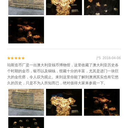
j*5 2018-04-06


珀斯造币厂是一出澳大利亚钱币博物馆，这里收藏了澳大利亚历史各
个时期的金币，银币以及铜钱，馆藏十分的丰富，尤其是进门一块巨
大的金疙瘩，令人叹为观止。来到这里你能了解到澳洲其实也有它悠
久的历史，只是不为人所知而已，绝对值得大家来参观一下。