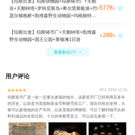
【珀斯出发】珀斯动物园+珀斯铸币厂+天鹅
5778
谷+天鹅钟塔+罗特尼斯岛+希尔里斯船港+巴

¥
起
瑟尔顿栈桥+凯维森野生动物园+玛格丽特河
+Hippo's Yawn+国王公园+怀特曼公园+克劳
利边缘船屋+伦敦街+伊丽莎白码头+弗里曼
【珀斯出发】珀斯铸币厂+天鹅钟塔+凯维森
289

¥
起
特尔市场+斯卡伯勒海滩+赛特1日游
野生动物园+国王公园+莱顿滩1日游
查看剩余2个

用户评论
M*3 2018-12-02


珀斯造币厂是一处一定要去参观的地方，这家造币厂已经有两百多年
的历史。以前是为英国制造金币和硬币的工厂。现在仍然在使用，大
家可以参观他的生产车间，以及里面的博物馆。可以了解到钱币从材
料到成品的全部过程，十分的有教育意义，可以进去参观一下。