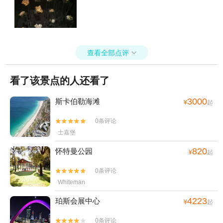
查看全部点评

看了该景点的人还看了
3000
斯卡伯勒海滩
¥
起
0条评论


士嘉堡
820
怀特曼公园
¥
起
0条评论


Whiteman
4223
珀斯会展中心
¥
起
0条评论

