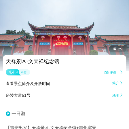


25
天祥景区-文天祥纪念馆
4.4
2条评论

分
不错
查看景点简介及开放时间
简介


庐陵大道51号
地图
一日游
【吉安出发】天祥景区-文天祥纪念馆+吉州窑景