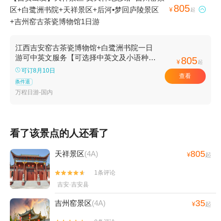
805
区+白鹭洲书院+天祥景区+后河•梦回庐陵景区

¥
起
+吉州窑古茶瓷博物馆1日游
江西吉安窑古茶瓷博物馆+白鹭洲书院一日
游可中英文服务【可选择中英文及小语种司
805
¥
起
机/导游服务-往返接送】
可订8月10日
查看
条件退
万程日游-国内
看了该景点的人还看了
805
天祥景区
(4A)
¥
起
1条评论


吉安·吉安县
35
吉州窑景区
(4A)
¥
起