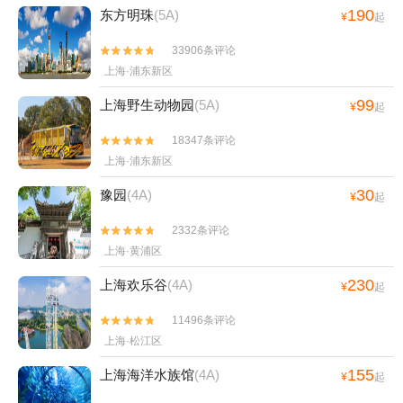
190
东方明珠
(5A)
¥
起
33906条评论


上海·浦东新区
99
上海野生动物园
(5A)
¥
起
18347条评论


上海·浦东新区
30
豫园
(4A)
¥
起
2332条评论


上海·黄浦区
230
上海欢乐谷
(4A)
¥
起
11496条评论


上海·松江区
155
上海海洋水族馆
(4A)
¥
起