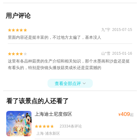
用户评论
九*宇 2015-07-15


里面内容还是挺丰富的，不过地方太偏了，基本没人
山*雪 2015-01-16


这里有各品种菇类的生产介绍和相关知识，那个水墨画和沙盘还是挺
有看头的，特别是快镜头播放菇类成长还是蛮震撼的
查看全部点评

看了该景点的人还看了
409
上海迪士尼度假区
¥
起
23334条评论


上海·浦东新区