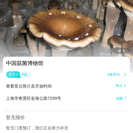


5
中国菇菌博物馆
4.5
2条评论

分
不错
查看景点简介及开放时间
简介


上海市奉贤区金海公路7299号
地图
暂无报价
暂无门票预订，我们正在努力补充