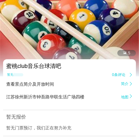


5
蜜桃club音乐台球清吧
0条评论

暂无点评
查看景点简介及开放时间
简介


江苏徐州新沂市钟吾路华联生活广场四楼
地图
暂无报价
暂无门票预订，我们正在努力补充