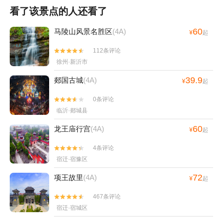
看了该景点的人还看了
60
马陵山风景名胜区
(4A)
¥
起
112条评论


徐州·新沂市
39.9
郯国古城
(4A)
¥
起
0条评论


临沂·郯城县
60
龙王庙行宫
(4A)
¥
起
4条评论


宿迁·宿豫区
72
项王故里
(4A)
¥
起
467条评论


宿迁·宿城区