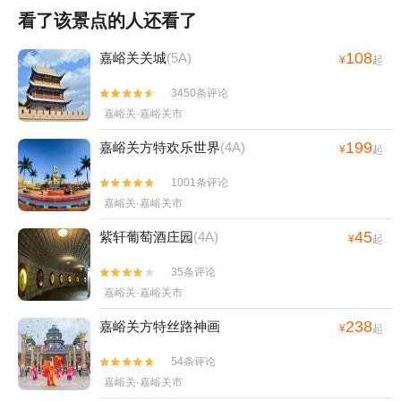
看了该景点的人还看了
108
嘉峪关关城
(5A)
¥
起
3450条评论


嘉峪关·嘉峪关市
199
嘉峪关方特欢乐世界
(4A)
¥
起
1001条评论


嘉峪关·嘉峪关市
45
紫轩葡萄酒庄园
(4A)
¥
起
35条评论


嘉峪关·嘉峪关市
238
嘉峪关方特丝路神画
¥
起
54条评论


嘉峪关·嘉峪关市