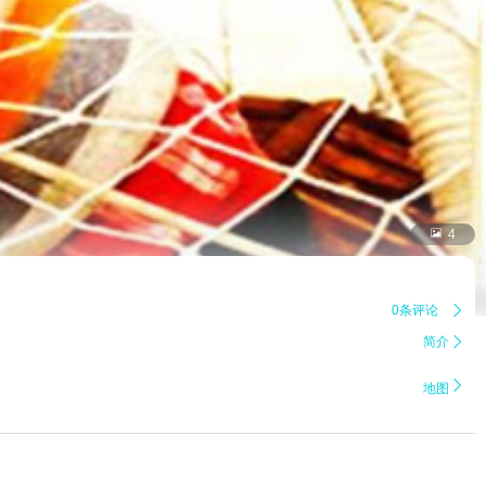

4
0条评论

简介


地图