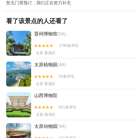
暂无门票预订，我们正在努力补充
看了该景点的人还看了
晋祠博物馆
(5A)
1786条评论


太原·晋源区
太原植物园
(4A)
54条评论


太原·晋源区
山西博物院
601条评论


太原·迎泽区
太原动物园
(4A)