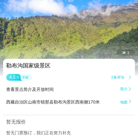


1
勒布沟国家级景区
4.5
2条评论

分
不错
查看景点简介及开放时间
简介


西藏自治区山南市错那县勒布沟景区西南侧170米
地图
暂无报价
暂无门票预订，我们正在努力补充