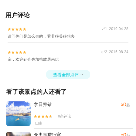
用户评论
v*1 2019-04-28


请问你们是怎么去的，看着很美很想去
q*2 2015-08-24


亲，欢迎到仓央加措故居来玩
查看全部点评

看了该景点的人还看了
0
拿日雍错
¥
起
0条评论


山南
0
仓央嘉措行宫
¥
起