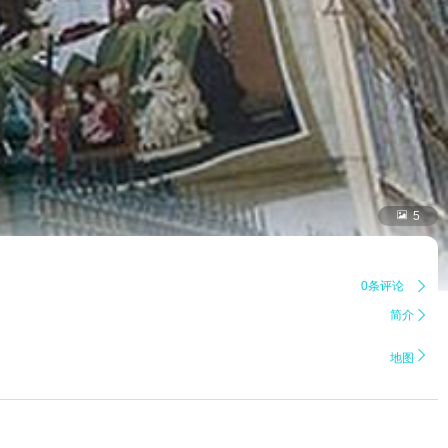

5
0条评论

简介


地图