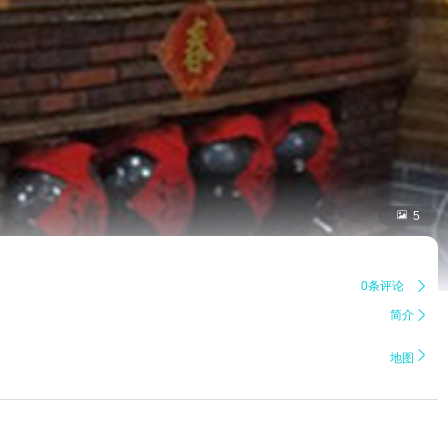

5
0条评论

简介


地图