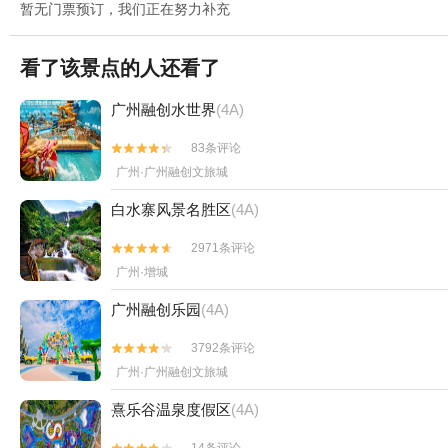
暂无门票预订，我们正在努力补充
看了该景点的人还看了
广州融创水世界
(4A)
83条评论


广州·广州融创文旅城
白水寨风景名胜区
(4A)
2971条评论


广州·增城
广州融创乐园
(4A)
3792条评论


广州·广州融创文旅城
熹乐谷温泉度假区
(4A)