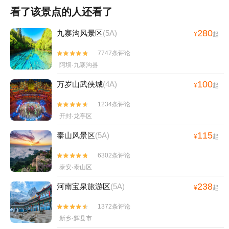
看了该景点的人还看了
280
九寨沟风景区
(5A)
¥
起
7747条评论


阿坝·九寨沟县
100
万岁山武侠城
(4A)
¥
起
1234条评论


开封·龙亭区
115
泰山风景区
(5A)
¥
起
6302条评论


泰安·泰山区
238
河南宝泉旅游区
(5A)
¥
起
1372条评论


新乡·辉县市