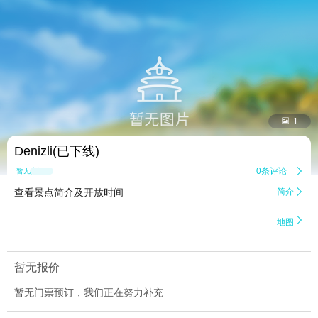


1
Denizli(已下线)
0条评论

暂无点评
查看景点简介及开放时间
简介


地图
暂无报价
暂无门票预订，我们正在努力补充