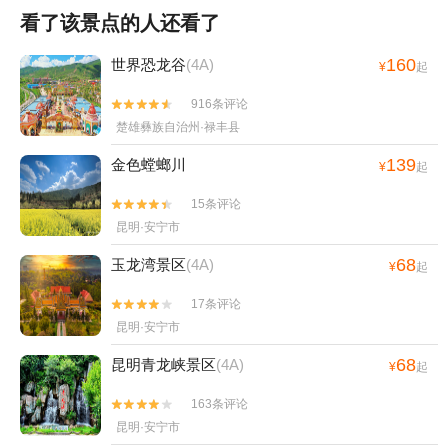
看了该景点的人还看了
160
世界恐龙谷
(4A)
¥
起
916条评论


楚雄彝族自治州·禄丰县
139
金色螳螂川
¥
起
15条评论


昆明·安宁市
68
玉龙湾景区
(4A)
¥
起
17条评论


昆明·安宁市
68
昆明青龙峡景区
(4A)
¥
起
163条评论


昆明·安宁市