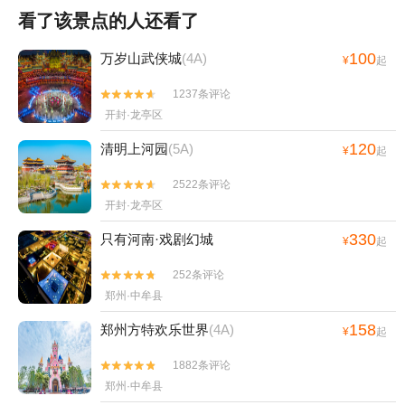
看了该景点的人还看了
100
万岁山武侠城
(4A)
¥
起
1237条评论


开封·龙亭区
120
清明上河园
(5A)
¥
起
2522条评论


开封·龙亭区
330
只有河南·戏剧幻城
¥
起
252条评论


郑州·中牟县
158
郑州方特欢乐世界
(4A)
¥
起
1882条评论


郑州·中牟县