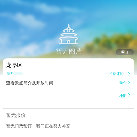


1
龙亭区
0条评论

暂无点评
查看景点简介及开放时间
简介


地图
暂无报价
暂无门票预订，我们正在努力补充