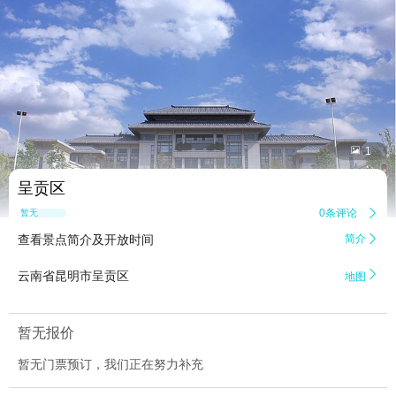


1
呈贡区
0条评论

暂无点评
查看景点简介及开放时间
简介


云南省昆明市呈贡区
地图
暂无报价
暂无门票预订，我们正在努力补充