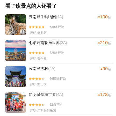
看了该景点的人还看了
100
云南野生动物园
(4A)
¥
起
630条评论


昆明·盘龙区
210
七彩云南欢乐世界
(3A)
¥
起
325条评论


昆明·晋宁县
90
云南民族村
(4A)
¥
起
6655条评论


昆明·西山区
178
昆明融创海世界
(4A)
¥
起
92条评论


昆明·昆明融创乐园