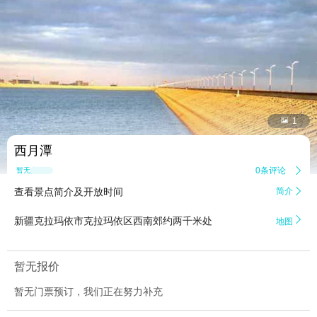


1
西月潭
0条评论

暂无点评
查看景点简介及开放时间
简介


新疆克拉玛依市克拉玛依区西南郊约两千米处
地图
暂无报价
暂无门票预订，我们正在努力补充