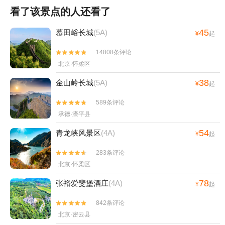
看了该景点的人还看了
45
慕田峪长城
(5A)
¥
起
14808条评论


北京·怀柔区
38
金山岭长城
(5A)
¥
起
589条评论


承德·滦平县
54
青龙峡风景区
(4A)
¥
起
283条评论


北京·怀柔区
78
张裕爱斐堡酒庄
(4A)
¥
起
842条评论


北京·密云县