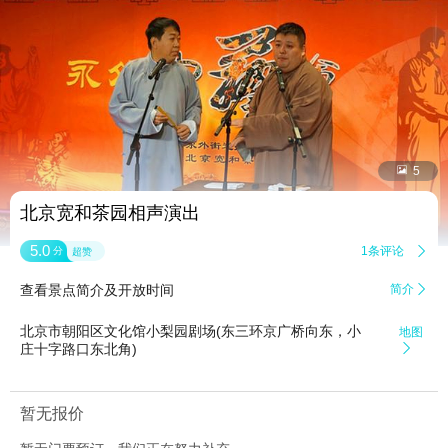


5
北京宽和茶园相声演出
5.0
1条评论

分
超赞
查看景点简介及开放时间
简介

北京市朝阳区文化馆小梨园剧场(东三环京广桥向东，小
地图
庄十字路口东北角)

暂无报价