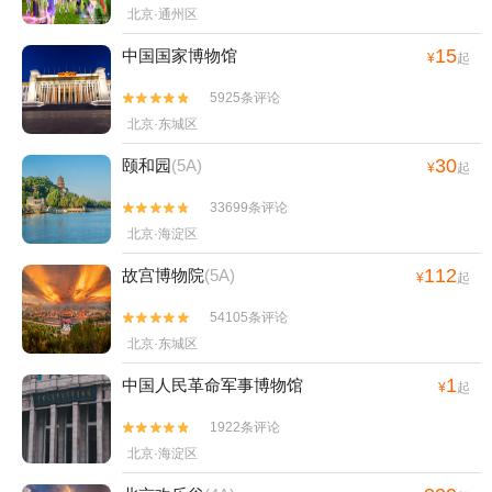
北京·通州区
15
中国国家博物馆
¥
起
5925条评论


北京·东城区
30
颐和园
(5A)
¥
起
33699条评论


北京·海淀区
112
故宫博物院
(5A)
¥
起
54105条评论


北京·东城区
1
中国人民革命军事博物馆
¥
起
1922条评论


北京·海淀区