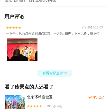
暂无门票预订，我们正在努力补充
用户评论
s*y 2015-10-03


一下午，从两点开始到四点结束，一共6组相声，不同风格，很不错！
查看全部点评

看了该景点的人还看了
445.2
北京环球度假区
¥
起
3918条评论

