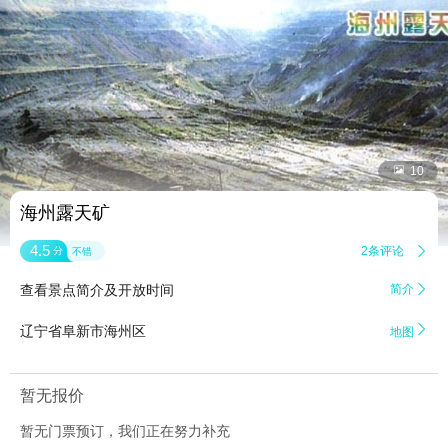


10
海州露天矿
4.5
2条评论

分
不错
查看景点简介及开放时间
简介


辽宁省阜新市海州区
地图
暂无报价
暂无门票预订，我们正在努力补充