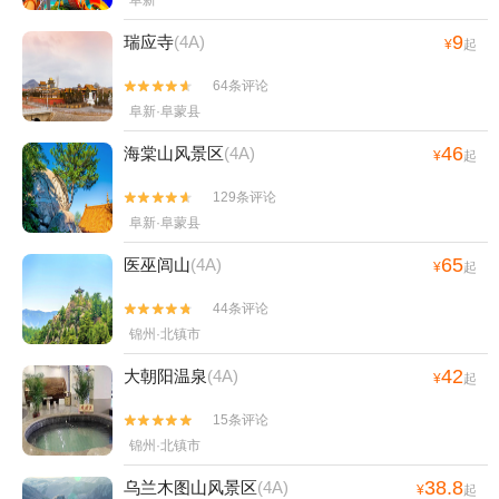
阜新
9
瑞应寺
(4A)
¥
起
64条评论


阜新·阜蒙县
46
海棠山风景区
(4A)
¥
起
129条评论


阜新·阜蒙县
65
医巫闾山
(4A)
¥
起
44条评论


锦州·北镇市
42
大朝阳温泉
(4A)
¥
起
15条评论


锦州·北镇市
38.8
乌兰木图山风景区
(4A)
¥
起