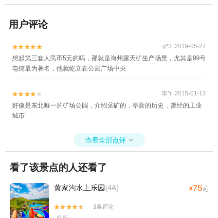
用户评论
g*3 2019-05-27


想起第三套人民币5元的吗，那就是海州露天矿生产场景，尤其是99号
电镐最为著名，他就屹立在公园广场中央
李*r 2015-01-13


好像是东北唯一的矿场公园，介绍采矿的，阜新的历史，曾经的工业
城市
查看全部点评

看了该景点的人还看了
75
黄家沟水上乐园
(4A)
¥
起
3条评论

