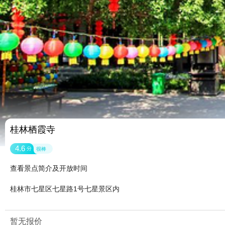
桂林栖霞寺
4.6
分
很棒
查看景点简介及开放时间
桂林市七星区七星路1号七星景区内
暂无报价