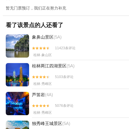
暂无门票预订，我们正在努力补充
看了该景点的人还看了
象鼻山景区
(5A)
11423条评论


桂林·象山区
桂林两江四湖景区
(5A)
5103条评论


桂林·秀峰区
芦笛岩
(4A)
5076条评论


桂林·秀峰区
独秀峰王城景区
(5A)