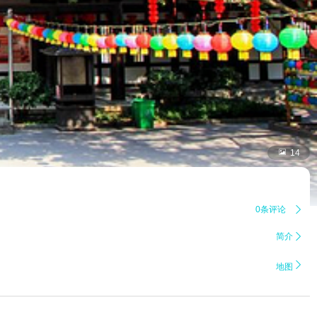

14
0条评论

简介


地图