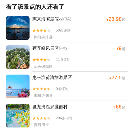
看了该景点的人还看了
28.98
惠来海滨度假村
(3A)
¥
起
50条评论


揭阳·惠来县
9
莲花峰风景区
(4A)
¥
起
11条评论


汕头·潮阳区
27.5
惠来滨荷湾旅游景区
¥
起
0条评论


揭阳·惠来县
66
盘龙湾温泉度假村
¥
起
206条评论


揭阳·普宁