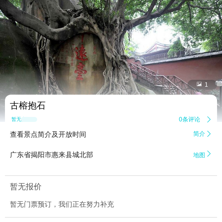


1
古榕抱石
0条评论

暂无点评
查看景点简介及开放时间
简介


广东省揭阳市惠来县城北部
地图
暂无报价
暂无门票预订，我们正在努力补充