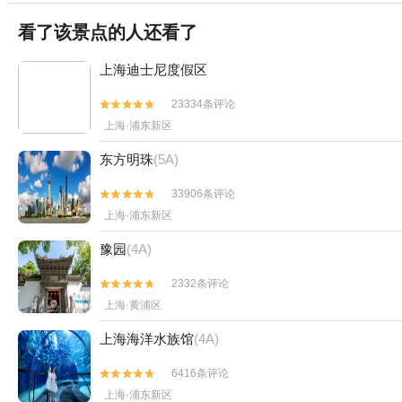
看了该景点的人还看了
上海迪士尼度假区
23334条评论


上海·浦东新区
东方明珠
(5A)
33906条评论


上海·浦东新区
豫园
(4A)
2332条评论


上海·黄浦区
上海海洋水族馆
(4A)
6416条评论


上海·浦东新区