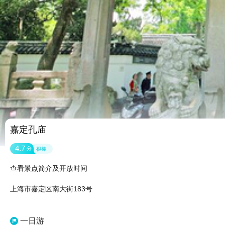
嘉定孔庙
4.7
分
很棒
查看景点简介及开放时间
上海市嘉定区南大街183号
一日游