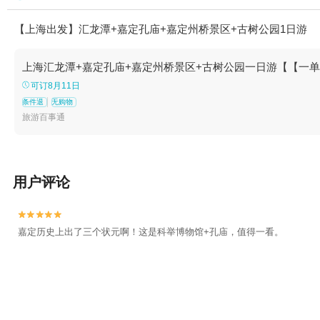
【上海出发】汇龙潭+嘉定孔庙+嘉定州桥景区+古树公园1日游
上海汇龙潭+嘉定孔庙+嘉定州桥景区+古树公园一日游【【一单
可订8月11日
条件退
无购物
旅游百事通
用户评论


嘉定历史上出了三个状元啊！这是科举博物馆+孔庙，值得一看。