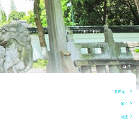

7
1条评论

简介


地图