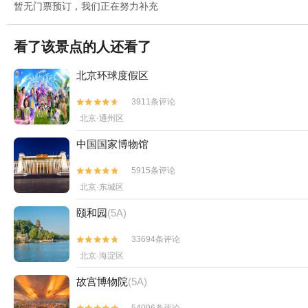
暂无门票预订，我们正在努力补充
看了该景点的人还看了
北京环球度假区
3911条评论


北京·通州区
中国国家博物馆
5915条评论


北京·东城区
颐和园
(5A)
33694条评论


北京·海淀区
故宫博物院
(5A)