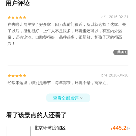
用户评论
e*1 2016-02-21


在去哪儿网里搜了好多家，因为离前门很近，所以就选择了这家。去
了以后，感觉很好，上午人不是很多，环境也还可以，有室内外温
泉，还有泳池。自助餐很好，品种很多，很新鲜。和孩子玩的很高
兴！
共9张
b*4 2018-04-30


经常来这里，特别是春节，每年都来，环境不错，离家近。
查看全部点评

看了该景点的人还看了
445.2
北京环球度假区
¥
起