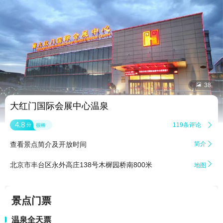


38
大红门国际会展中心温泉
4.8
119条评论

分
很棒
查看景点简介及开放时间
简介


北京市丰台区永外高庄138号木樨园桥南800米
地图
景点门票
温泉全天票