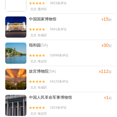
3923条评论


北京·通州区
15
中国国家博物馆
¥
起
5941条评论


北京·东城区
30
颐和园
(5A)
¥
起
33699条评论


北京·海淀区
112
故宫博物院
(5A)
¥
起
54123条评论


北京·东城区
1
中国人民革命军事博物馆
¥
起
1923条评论


北京·海淀区