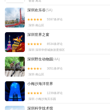
香港·离岛
深圳欢乐谷
(5A)
5597条评论


深圳·南山区
深圳世界之窗
8534条评论


深圳·深圳华侨城旅游度假区
深圳野生动物园
(4A)
3051条评论


深圳·南山区
小梅沙海洋世界
1239条评论


深圳·小梅沙海滨乐园
深圳科学技术馆