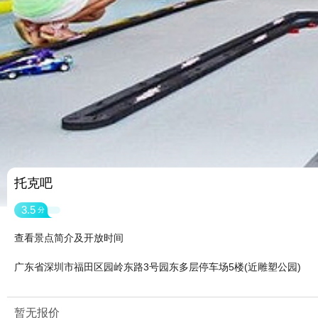
托克吧
3.5
分
查看景点简介及开放时间
广东省深圳市福田区园岭东路3号园东多层停车场5楼(近雕塑公园)
暂无报价