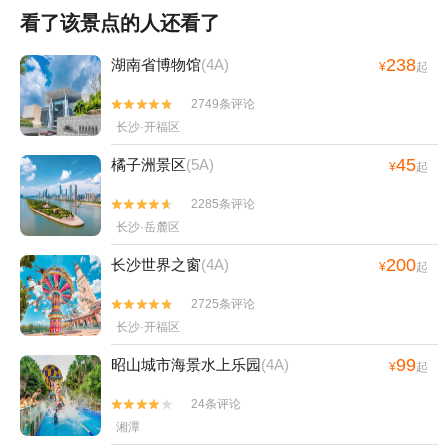
看了该景点的人还看了
238
湖南省博物馆
(4A)
¥
起
2749条评论


长沙·开福区
45
橘子洲景区
(5A)
¥
起
2285条评论


长沙·岳麓区
200
长沙世界之窗
(4A)
¥
起
2725条评论


长沙·开福区
99
昭山城市海景水上乐园
(4A)
¥
起
24条评论


湘潭