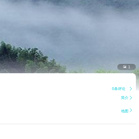

1
0条评论

简介


地图