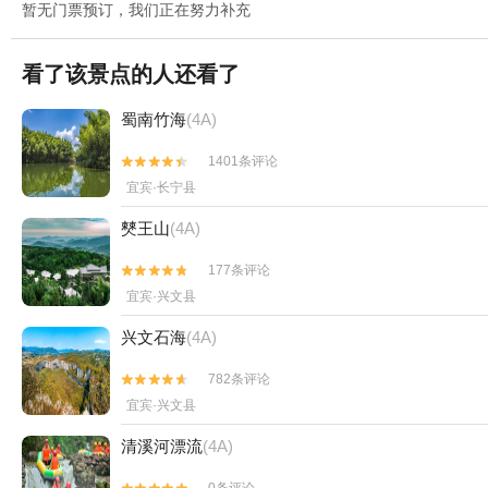
暂无门票预订，我们正在努力补充
看了该景点的人还看了
蜀南竹海
(4A)
1401条评论


宜宾·长宁县
僰王山
(4A)
177条评论


宜宾·兴文县
兴文石海
(4A)
782条评论


宜宾·兴文县
清溪河漂流
(4A)