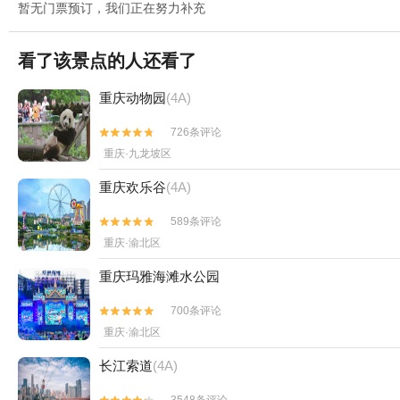
暂无门票预订，我们正在努力补充
看了该景点的人还看了
重庆动物园
(4A)
726条评论


重庆·九龙坡区
重庆欢乐谷
(4A)
589条评论


重庆·渝北区
重庆玛雅海滩水公园
700条评论


重庆·渝北区
长江索道
(4A)