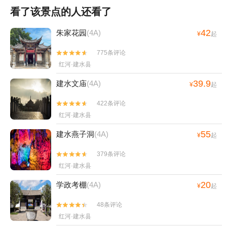
看了该景点的人还看了
42
朱家花园
(4A)
¥
起
775条评论


红河·建水县
39.9
建水文庙
(4A)
¥
起
422条评论


红河·建水县
55
建水燕子洞
(4A)
¥
起
379条评论


红河·建水县
20
学政考棚
(4A)
¥
起
48条评论


红河·建水县