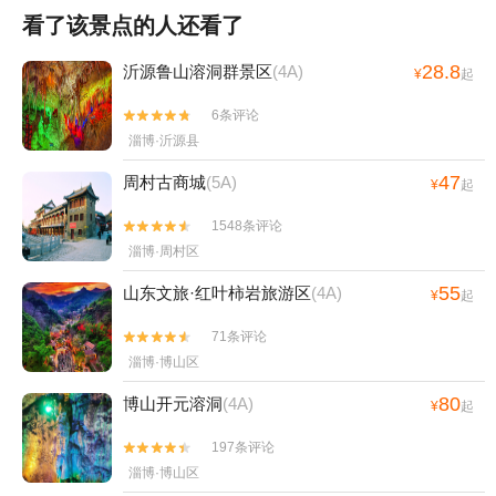
看了该景点的人还看了
28.8
沂源鲁山溶洞群景区
(4A)
¥
起
6条评论


淄博·沂源县
47
周村古商城
(5A)
¥
起
1548条评论


淄博·周村区
55
山东文旅·红叶柿岩旅游区
(4A)
¥
起
71条评论


淄博·博山区
80
博山开元溶洞
(4A)
¥
起
197条评论


淄博·博山区