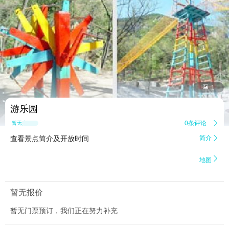


1
游乐园
0条评论

暂无点评
查看景点简介及开放时间
简介


地图
暂无报价
暂无门票预订，我们正在努力补充