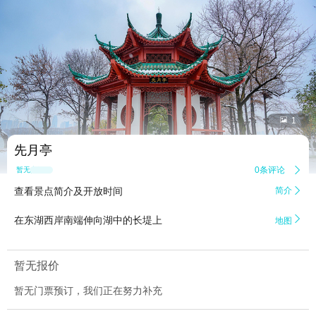


1
先月亭
0条评论

暂无点评
查看景点简介及开放时间
简介


在东湖西岸南端伸向湖中的长堤上
地图
暂无报价
暂无门票预订，我们正在努力补充