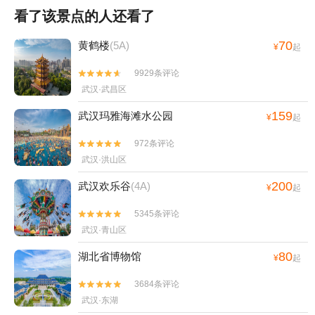
看了该景点的人还看了
70
黄鹤楼
(5A)
¥
起
9929条评论


武汉·武昌区
159
武汉玛雅海滩水公园
¥
起
972条评论


武汉·洪山区
200
武汉欢乐谷
(4A)
¥
起
5345条评论


武汉·青山区
80
湖北省博物馆
¥
起
3684条评论


武汉·东湖