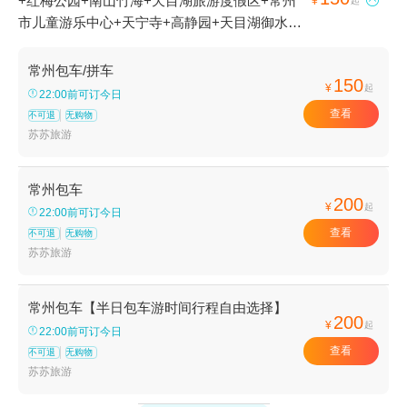
+红梅公园+南山竹海+天目湖旅游度假区+常州

¥
起
市儿童游乐中心+天宁寺+高静园+天目湖御水温
泉+东坡园+白龙观+天目湖山水园+淹城春秋乐
园+嬉戏谷+常州古运河+淹城野生动物世界+常
常州包车/拼车
150
州博物馆+常州市南大街商贸休闲旅游区+常州市
¥
起
22:00前可订今日
青枫公园+常州新区中心公园+中华孝道园+常州
查看
不可退
无购物
中华恐龙园鼎宴火锅+常州花博会+扬州天乐湖嬉
苏苏旅游
乐谷+溧阳翠谷庄园+溧阳温泉花园+天目湖水世
界+全国3D魔幻艺术展溧阳站+嬉戏谷韩国馆+淹
常州包车
城遗址公园+常州奥普乐欢乐水世界+​Yani
200
¥
起
22:00前可订今日
lounge+常州大剧院+常州大学体育馆+常州奥体
查看
不可退
无购物
中心+君雅皮划艇(常州)+恐龙城迪诺水镇+南山
苏苏旅游
竹海古街+环球动漫嬉戏谷夜公园+太湖湾开元名
庭大酒店+茅山东方盐湖城+溧阳丫髻山风景区
+常州太湖修心谷+首届太湖湾稻草艺术节+常州
常州包车【半日包车游时间行程自由选择】
200
¥
金橙剧院+常州本地玩乐+龙凤谷景区+松岭竹海
起
22:00前可订今日
漂流+佳农探趣科普体验园+常州薰衣草庄园+恐
查看
不可退
无购物
龙人俱乐部-恐龙人防灾避险体验馆+茅山森林世
苏苏旅游
界+花谷奇缘+江南环球港世界港口小镇+天宁宝