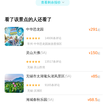
塔+扬州天乐湖嬉乐谷+艾酷极限蹦极俱乐部+江
查看剩余报价

苏茅山金牛洞景区+恐龙园侏罗纪水世界+中华恐
龙园周游卡+嬉乐湾童趣世界+松岭部落+常州浅
看了该景点的人还看了
草文化汤+壕熊庄园+常州旅行跟拍+太湖湾露营
谷+淹城超越户外探索主题乐园+七彩曹山+金坛
291
中华恐龙园
¥
起
茅山风景区+环球燃擎卡丁车(江南环球港店)+嬉
乐湾童趣世界+汽车来斯+常州|常州星宠屋萌宠
14606条评论


乐园（嘉宏店）+常州梵高星空艺术馆+恐龙人燃
常州·中华恐龙园旅游度假区
剧场+常州花博园+常州失恋博物馆+【常州】滑
150
灵山大佛
(5A)
稽戏《陈奂生的吃饭问题》+常州安哥拉巨兔体
¥
起
验馆+迪诺水镇攀岩+迪诺水镇皮划艇+茅山道温
13517条评论


泉+江南环球港AR儿童乐园+曹山火车来斯+中华
无锡·灵山胜境
恐龙园旅游度假区+佳农探趣休闲生态园+常州海
昌海洋探索馆+溧阳南山和园游乐园+茅山仙姑村
85
无锡市太湖鼋头渚风景区
(5A)
¥
起
+溧阳田园拖拉机+茅山森林世界露营地+淹城春
9165条评论


秋水世界+天目湖夜公园+阳光里-sun·lab+环球
无锡·滨湖区
融创曹山未来城+茅山茶海+常州市洪亮吉纪念馆
+环球港龙眼摩天轮+南山竹海地轨+壕熊庄园露
68.5
淹城春秋乐园
(5A)
¥
起
营地+来斯.曹山乡村旅游体验区+茅山望悠谷景