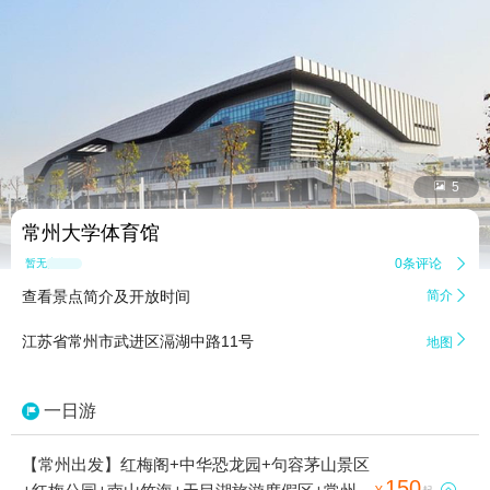


5
常州大学体育馆
0条评论

暂无点评
查看景点简介及开放时间
简介


江苏省常州市武进区滆湖中路11号
地图
一日游
【常州出发】红梅阁+中华恐龙园+句容茅山景区
150