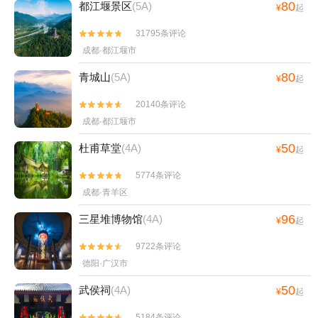
80
都江堰景区
(5A)
¥
起
31795条评论


成都·都江堰市
80
青城山
(5A)
¥
起
20140条评论


成都·都江堰市
50
杜甫草堂
(4A)
¥
起
5774条评论


成都·青羊区
96
三星堆博物馆
(4A)
¥
起
9722条评论


德阳·广汉市
50
武侯祠
(4A)
¥
起
5184条评论

