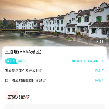


13
三道堰(AAAA景区)
4.3
108条评论
4条攻略

分
不错
查看景点简介及开放时间
简介


四川省成都市郫都区文昌街
地图